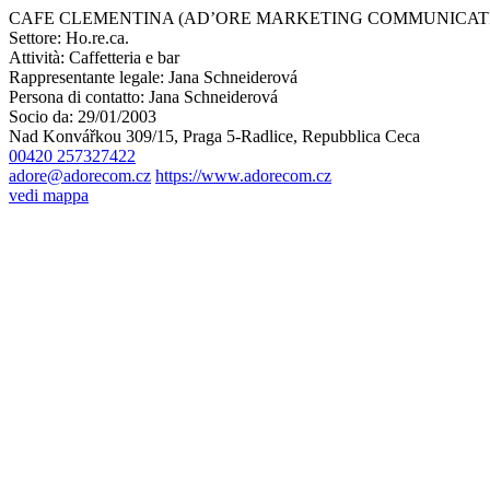
CAFE CLEMENTINA (AD’ORE MARKETING COMMUNICATION
Settore:
Ho.re.ca.
Attività:
Caffetteria e bar
Rappresentante legale:
Jana Schneiderová
Persona di contatto:
Jana Schneiderová
Socio da:
29/01/2003
Nad Konvářkou 309/15, Praga 5-Radlice, Repubblica Ceca
00420 257327422
adore@adorecom.cz
https://www.adorecom.cz
vedi mappa