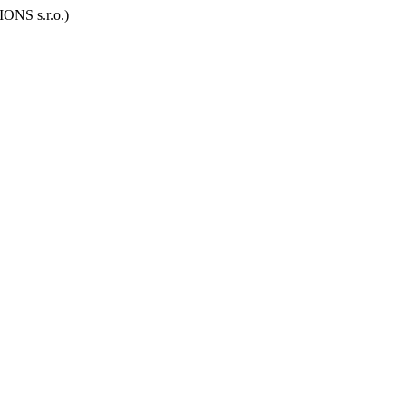
S s.r.o.)