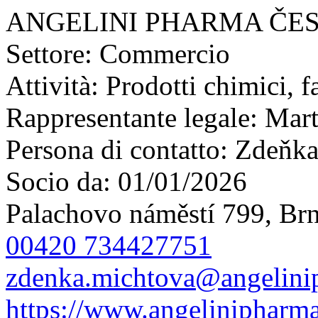
ANGELINI PHARMA ČESK
Settore:
Commercio
Attività:
Prodotti chimici, f
Rappresentante legale:
Mart
Persona di contatto:
Zdeňka
Socio da:
01/01/2026
Palachovo náměstí 799, Brn
00420 734427751
zdenka.michtova@angelin
https://www.angelinipharm