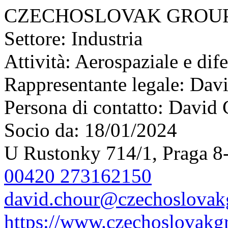
CZECHOSLOVAK GROUP 
Settore:
Industria
Attività:
Aerospaziale e dif
Rappresentante legale:
Davi
Persona di contatto:
David 
Socio da:
18/01/2024
U Rustonky 714/1, Praga 8-
00420 273162150
david.chour@czechoslovak
https://www.czechoslovak