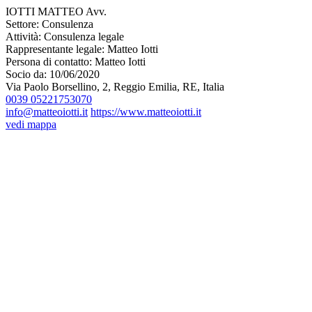
IOTTI MATTEO Avv.
Settore:
Consulenza
Attività:
Consulenza legale
Rappresentante legale:
Matteo Iotti
Persona di contatto:
Matteo Iotti
Socio da:
10/06/2020
Via Paolo Borsellino, 2, Reggio Emilia, RE, Italia
0039 05221753070
info@matteoiotti.it
https://www.matteoiotti.it
vedi mappa