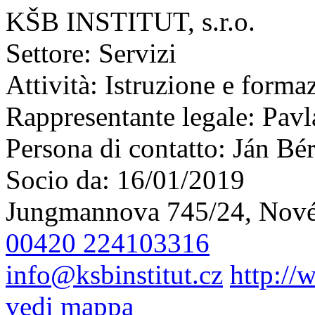
KŠB INSTITUT, s.r.o.
Settore:
Servizi
Attività:
Istruzione e forma
Rappresentante legale:
Pavl
Persona di contatto:
Ján Bér
Socio da:
16/01/2019
Jungmannova 745/24, Nové
00420 224103316
info@ksbinstitut.cz
http://
vedi mappa