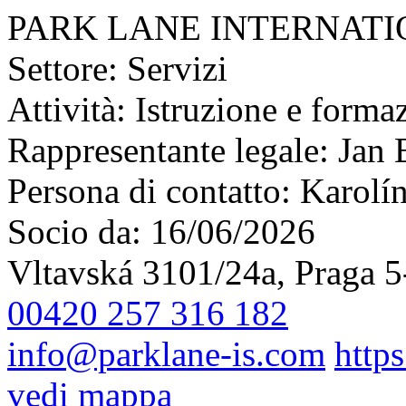
PARK LANE INTERNATIO
Settore:
Servizi
Attività:
Istruzione e forma
Rappresentante legale:
Jan 
Persona di contatto:
Karolí
Socio da:
16/06/2026
Vltavská 3101/24a, Praga 
00420 257 316 182
info@parklane-is.com
http
vedi mappa