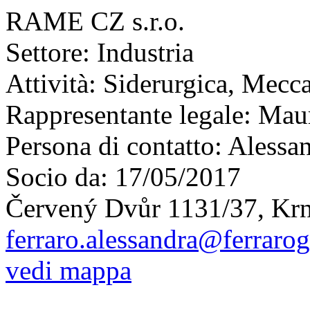
RAME CZ s.r.o.
Settore:
Industria
Attività:
Siderurgica, Mecc
Rappresentante legale:
Maur
Persona di contatto:
Alessan
Socio da:
17/05/2017
Červený Dvůr 1131/37, Kr
ferraro.alessandra@ferraro
vedi mappa