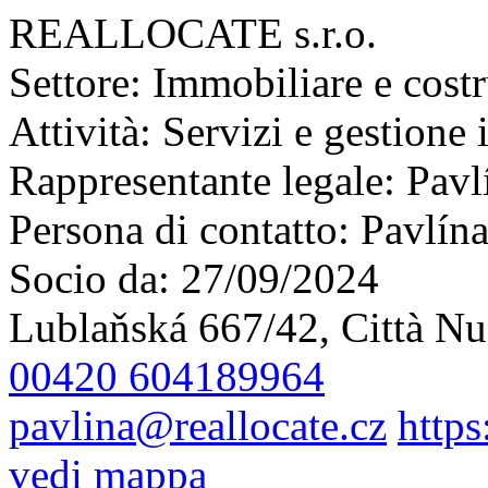
REALLOCATE s.r.o.
Settore:
Immobiliare e costr
Attività:
Servizi e gestione
Rappresentante legale:
Pavl
Persona di contatto:
Pavlín
Socio da:
27/09/2024
Lublaňská 667/42, Città Nu
00420 604189964
pavlina@reallocate.cz
https
vedi mappa