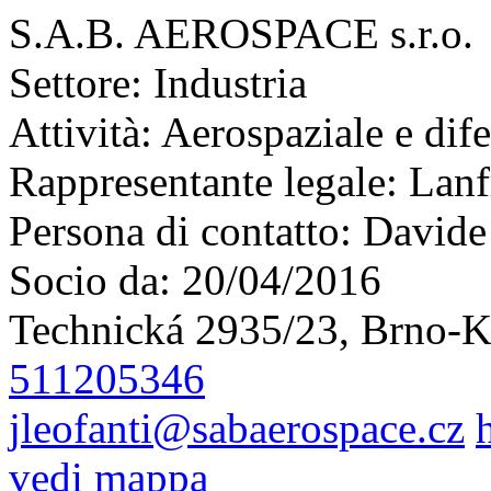
S.A.B. AEROSPACE s.r.o.
Settore:
Industria
Attività:
Aerospaziale e dif
Rappresentante legale:
Lanf
Persona di contatto:
Davide
Socio da:
20/04/2016
Technická 2935/23, Brno-K
511205346
jleofanti@sabaerospace.cz
vedi mappa