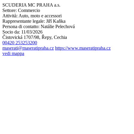
SCUDERIA MC PRAHA a.s.
Settore:
Commercio
Attività:
Auto, moto e accessori
Rappresentante legale:
Jiří Kaňka
Persona di contatto:
Natálie Pelechová
Socio da:
11/03/2026
Čistovická 1707/98, Řepy, Cechia
00420 253253200
maserati@maseratipraha.cz
https://www.maseratipraha.cz
vedi mappa