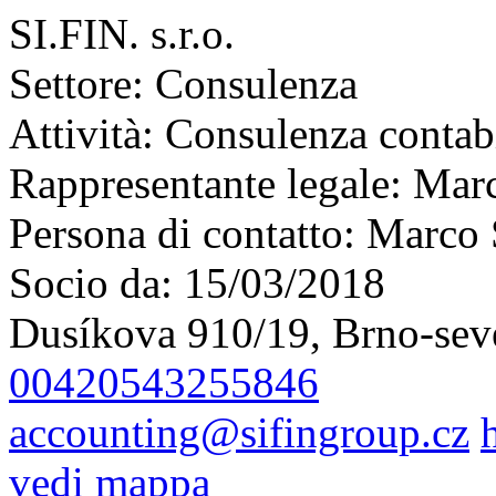
SI.FIN. s.r.o.
Settore:
Consulenza
Attività:
Consulenza contabil
Rappresentante legale:
Marc
Persona di contatto:
Marco 
Socio da:
15/03/2018
Dusíkova 910/19, Brno-sev
00420543255846
accounting@sifingroup.cz
vedi mappa