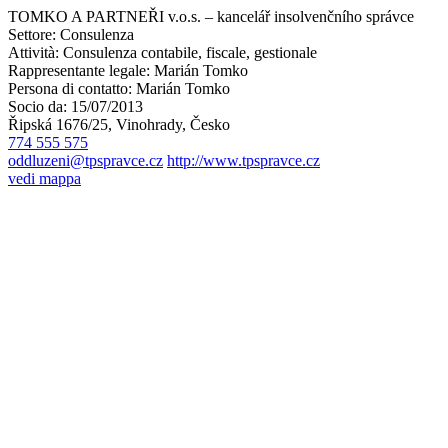
TOMKO A PARTNEŘI v.o.s. – kancelář insolvenčního správce
Settore:
Consulenza
Attività:
Consulenza contabile, fiscale, gestionale
Rappresentante legale:
Marián Tomko
Persona di contatto:
Marián Tomko
Socio da:
15/07/2013
Řipská 1676/25, Vinohrady, Česko
774 555 575
oddluzeni@tpspravce.cz
http://www.tpspravce.cz
vedi mappa