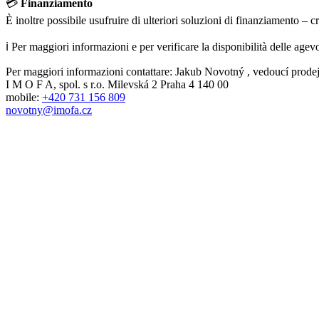
💳
Finanziamento
È inoltre possibile usufruire di ulteriori soluzioni di finanziamento – c
ℹ️ Per maggiori informazioni e per verificare la disponibilità delle agev
Per maggiori informazioni contattare: Jakub Novotný , vedoucí prode
I M O F A, spol. s r.o. Milevská 2 Praha 4 140 00
mobile:
+420 731 156 809
novotny@imofa.cz