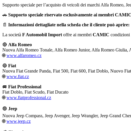
Supporto speciale per l’acquisto di veicoli dei marchi Alfa Romeo, Jee
🚗
Supporto speciale riservato esclusivamente ai membri CAMI
📄
Informazioni dettagliate nella scheda che il cliente può aprire:
La società
F Automobil Import
offre ai membri
CAMIC
condizioni 
🔴
Alfa Romeo
Nuova Alfa Romeo Tonale, Alfa Romeo Junior, Alfa Romeo Giulia, 
🌐
www.alfaromeo.cz
🔵
Fiat
Nuova Fiat Grande Panda, Fiat 500, Fiat 600, Fiat Doblo, Nuovo Fia
🌐
www.fiat.cz
🚐
Fiat Professional
Fiat Doblo, Fiat Scudo, Fiat Ducato
🌐
www.fiatprofessional.cz
🟢
Jeep
Nuova Jeep Compass, Jeep Avenger, Jeep Wrangler, Jeep Grand Che
🌐
www.jeep.cz