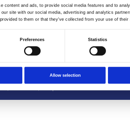
e content and ads, to provide social media features and to analy
Výstaviště 405/1, 603 00 Brno – Repubblica Ceca
 our site with our social media, advertising and analytics partn
Tel:
+420 548 136 340
 provided to them or that they’ve collected from your use of their
Email:
brno@camic.cz
Orari di apertura: su appuntamento
Preferences
Statistics
Allow selection
mora, Mariánské náměstí 159/4, 110 00 Praha 1, Česká republika, IČO:
romí
|
Právní informace
| Covid opatření na akcích CAMIC