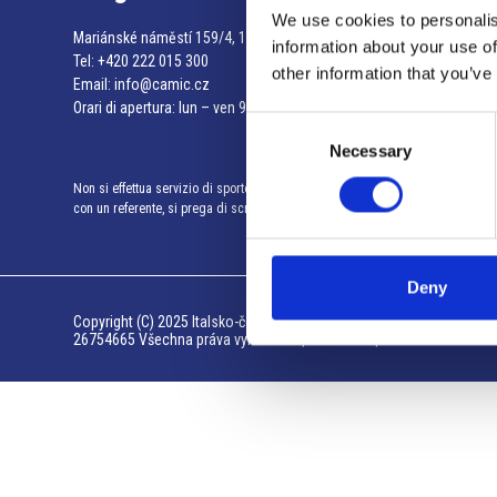
We use cookies to personalis
Mariánské náměstí 159/4, 110 00 Praga 1 – Repubblica Ceca
information about your use of
Tel:
+420 222 015 300
other information that you’ve
Email:
info@camic.cz
Orari di apertura: lun – ven 9:00 – 17:00
Consent
Necessary
Selection
Non si effettua servizio di sportello al pubblico. Per fissare un incontro
con un referente, si prega di scrivere a info@camic.cz
Deny
Copyright (C) 2025 Italsko-česká smíšená obchodní a průmyslová ko
26754665 Všechna práva vyhrazena | GWC s.r.o. |
Informace o souk