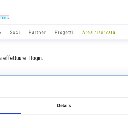
o
Soci
Partner
Progetti
Area riservata
 effettuare il login.
Info utili
Details
Brno