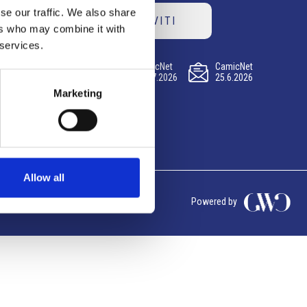
se our traffic. We also share
ISCRIVITI
ers who may combine it with
 services.
CamicNet
CamicNet
CamicNet
23.07.2026
09.07.2026
25.6.2026
Marketing
Allow all
Powered by