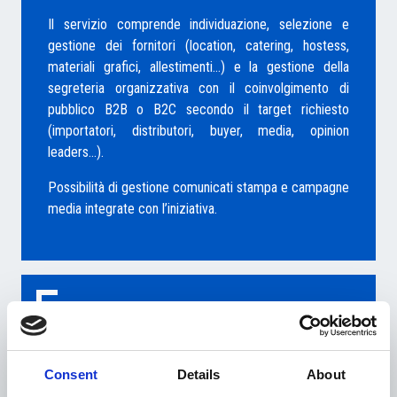
Il servizio comprende individuazione, selezione e
gestione dei fornitori (location, catering, hostess,
materiali grafici, allestimenti…) e la gestione della
segreteria organizzativa con il coinvolgimento di
pubblico B2B o B2C secondo il target richiesto
(importatori, distributori, buyer, media, opinion
leaders…).
Possibilità di gestione comunicati stampa e campagne
media integrate con l’iniziativa.
MISSIONI COMMERCIALI DI OPERATORI ITALIANI
Organizzazione missioni commerciali settoriali volte
all’incontro tra operatori italiani e cechi.
Consent
Details
About