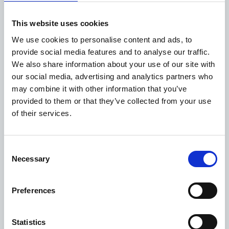
Il servizio di assistenza comprende:
This website uses cookies
individuazione e selezione di operatori cechi, secondo
il target richiesto (importatori, distributori, buyer,
We use cookies to personalise content and ads, to
fornitori, ecc…); g
estione agenda B2B per ogni
provide social media features and to analyse our traffic.
azienda partecipante, o
rganizzazione visite aziendali
We also share information about your use of our site with
di realtà produttive e commerciali
in
Repubblica Ceca;
our social media, advertising and analytics partners who
o
rganizzazione cene ufficiali con rappresentanti
may combine it with other information that you’ve
istituzionali e imprenditoriali, cechi e italiani.
provided to them or that they’ve collected from your use
of their services.
Consent
Necessary
Selection
Preferences
PARTECIPAZIONE A FIERE IN RC
Statistics
Per ogni settore di interesse,
si fornisce assistenza