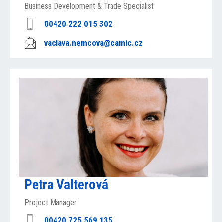
Business Development & Trade Specialist
00420 222 015 302
vaclava.nemcova@camic.cz
Petra Valterová
Project Manager
00420 725 569 135