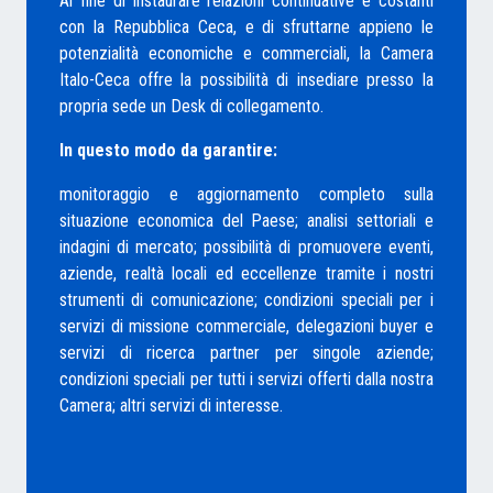
Al fine di instaurare relazioni continuative e costanti
con la Repubblica Ceca, e di sfruttarne appieno le
potenzialità economiche e commerciali, la Camera
Italo-Ceca offre la possibilità di insediare presso la
propria
sede un Desk di collegamento.
In questo modo
da
garantire:
monitoraggio e aggiornamento completo sulla
situazione economica del Paese; a
nalisi settoriali e
indagini di mercato; p
ossibilità di promuovere eventi,
aziende, realtà locali ed eccellenze tramite i nostri
strumenti di comunicazione; c
ondizioni speciali per i
servizi di missione commerciale, delegazioni buyer e
servizi di ricerca partner per singole aziende;
c
ondizioni speciali per tutti i servizi offerti dalla nostra
Camera; a
ltri servizi di interesse.