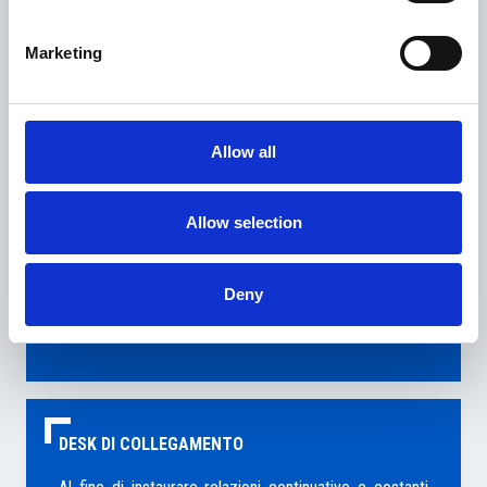
alle imprese
, individualmente o in missione collettiva,
per tutto ciò che
comprende
la loro partecipazione
Marketing
all’evento.
In particolare:
Allow all
gestione rapporti con ente fiera ceco, per tutto ciò
che
riguarda
la partecipazione delle aziende italiane;
g
estione logistica della delegazione italiana;
Allow selection
o
rganizzazione in loco di incontri individuali B2B,
gestione agenda appuntamenti; a
ssistenza camerale e
interpretariato; e
ventuali altri servizi specificamente
Deny
richiesti.
DESK DI COLLEGAMENTO