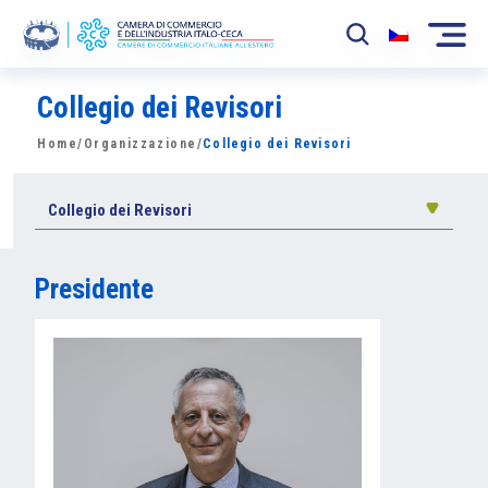
Collegio dei Revisori
La Camera
Home
/
Organizzazione
/
Collegio dei Revisori
News
Eventi
Collegio dei Revisori
Sviluppo Mercato
Presidente
Soci
Partner
Progetti
Area riservata