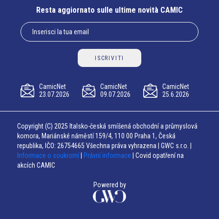
Resta aggiornato sulle ultime novità CAMIC
ISCRIVITI
CamicNet
CamicNet
CamicNet
23.07.2026
09.07.2026
25.6.2026
Copyright (C) 2025 Italsko-česká smíšená obchodní a průmyslová
komora, Mariánské náměstí 159/4, 110 00 Praha 1, Česká
republika, IČO: 26754665 Všechna práva vyhrazena | GWC s.r.o. |
Informace o soukromí
|
Právní informace
| Covid opatření na
akcích CAMIC
Powered by