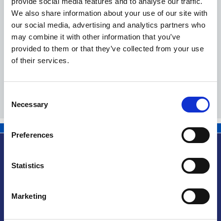
provide social media features and to analyse our traffic.
We also share information about your use of our site with
our social media, advertising and analytics partners who
Mario Moretti
Domenic
may combine it with other information that you’ve
Visita il profilo linkedin
Horizon Consulting Italy stp
Tasso & co.
provided to them or that they’ve collected from your use
Partner
Partner
of their services.
Consent
Necessary
Selection
Dottore commercialista iscritto all’Ordine
Dopo dive
di Bergamo e membro della Commissione
settore ma
di Fiscalità Internazionale – Ordine Dottori
avvia a Pr
Preferences
Commercialisti ed Esperti Contabili di
e consule
Bergamo. Dal 2019 è anche membro del
CFE Tax Advisers Europe – Bruxelles.
Statistics
Opera a Bergamo e in Repubblica Ceca.
Info utili
Marketing