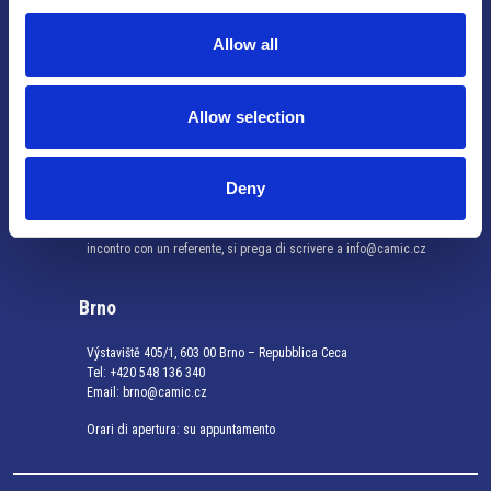
Allow all
Praga
Visita il profilo linkedin
Mariánské náměstí 159/4, 110 00 Praga 1 – Repubblica Ceca
Allow selection
Tel:
+420 222 015 300
Email:
info@camic.cz
Orari di apertura: lun – ven 9:00 – 17:00
Deny
Non si effettua servizio di sportello al pubblico. Per fissare un
incontro con un referente, si prega di scrivere a info@camic.cz
Brno
Výstaviště 405/1, 603 00 Brno – Repubblica Ceca
Tel:
+420 548 136 340
Email:
brno@camic.cz
Orari di apertura: su appuntamento