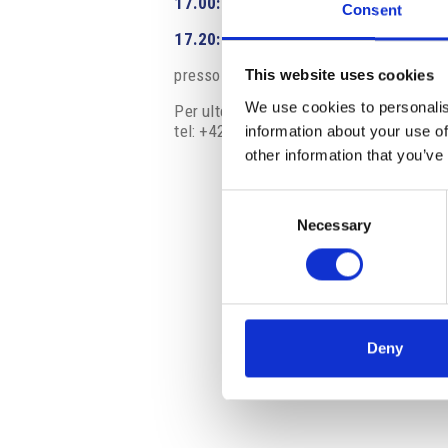
17.00: Registrazione dei partecipanti
Consent
17.20: Saluto di benvenuto da parte de
presso la sede CAMIC, Mariánské náměst
This website uses cookies
We use cookies to personalis
Per ulteriori informazioni non esitate a 
tel: +420 222 015 300
information about your use of
other information that you’ve
Consent
Necessary
Selection
Deny