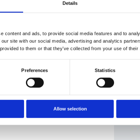
.
Details
lle istituzioni
í 4, Praga 1
e content and ads, to provide social media features and to analy
contattare la Segreteria al
info@camic.cz
oppure
 our site with our social media, advertising and analytics partn
 provided to them or that they’ve collected from your use of their
Preferences
Statistics
Allow selection