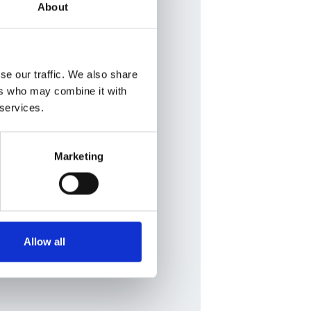
About
se our traffic. We also share
ers who may combine it with
 services.
Marketing
Allow all