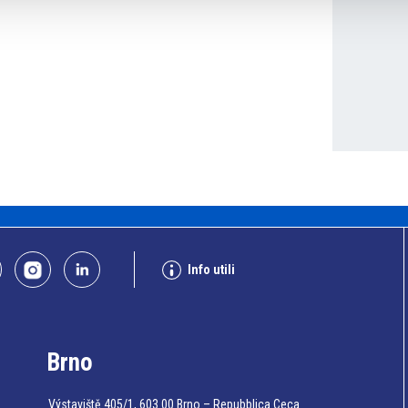
Info utili
Brno
Výstaviště 405/1, 603 00 Brno – Repubblica Ceca