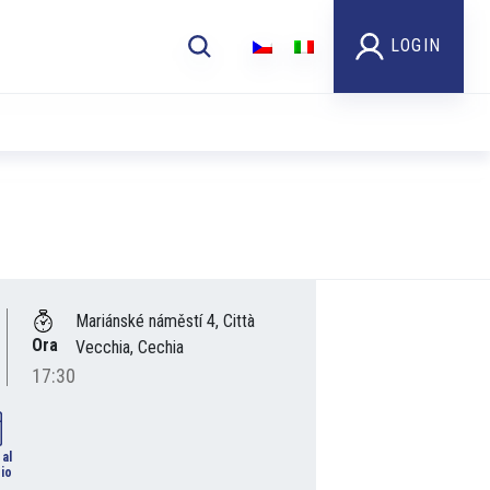
LOGIN
Mariánské náměstí 4, Città
Ora
Vecchia, Cechia
17:30
 al
io