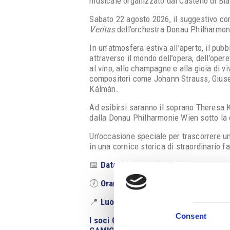
musicale organizzato dal Castello di Bla
Sabato 22 agosto 2026, il suggestivo cor
Veritas
dell’orchestra Donau Philharmon
In un’atmosfera estiva all’aperto, il pu
attraverso il mondo dell’opera, dell’oper
al vino, allo champagne e alla gioia di vi
compositori come Johann Strauss, Gius
Kálmán.
Ad esibirsi saranno il soprano Theresa 
dalla Donau Philharmonie Wien sotto la
Un’occasione speciale per trascorrere un
in una cornice storica di straordinario f
📅
Data:
22 agosto 2026
🕖
Orario:
19:30–21:30
📍
Luogo:
Cortile del Castello di Blatná
Consent
I soci CAMIC hanno diritto a uno scon