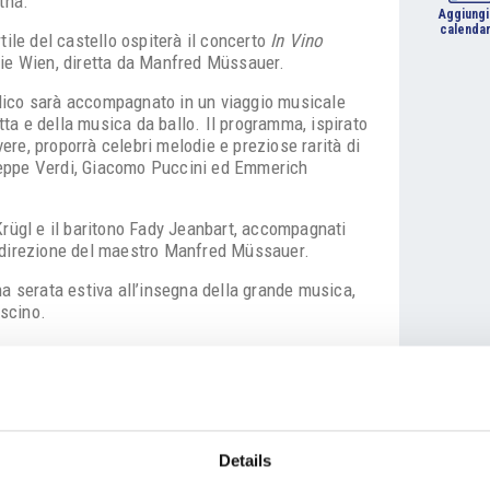
tná.
Aggiungi
calendar
tile del castello ospiterà il concerto
In Vino
ie Wien, diretta da Manfred Müssauer.
bblico sarà accompagnato in un viaggio musicale
etta e della musica da ballo. Il programma, ispirato
vere, proporrà celebri melodie e preziose rarità di
eppe Verdi, Giacomo Puccini ed Emmerich
Krügl e il baritono Fady Jeanbart, accompagnati
 direzione del maestro Manfred Müssauer.
a serata estiva all’insegna della grande musica,
ascino.
Details
to del 20% sul biglietto inserendo il codice: