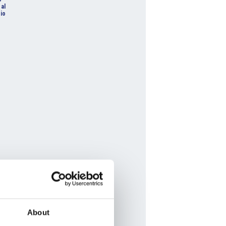
 al
io
About