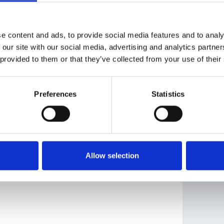
 dei biglietti, consultare il link:
Donau
á: In Vino Veritas
e content and ads, to provide social media features and to analy
 our site with our social media, advertising and analytics partn
 provided to them or that they’ve collected from your use of their
Preferences
Statistics
Allow selection