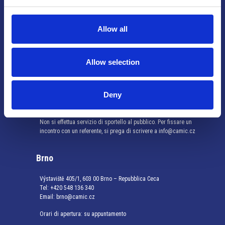
Allow all
Praga
Mariánské náměstí 159/4, 110 00 Praga 1 – Repubblica Ceca
Allow selection
Tel:
+420 222 015 300
Email:
info@camic.cz
Orari di apertura: lun – ven 9:00 – 17:00
Deny
Non si effettua servizio di sportello al pubblico. Per fissare un
incontro con un referente, si prega di scrivere a info@camic.cz
Brno
Výstaviště 405/1, 603 00 Brno – Repubblica Ceca
Tel:
+420 548 136 340
Email:
brno@camic.cz
Orari di apertura: su appuntamento