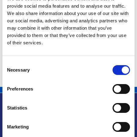
provide social media features and to analyse our traffic.
We also share information about your use of our site with
our social media, advertising and analytics partners who
02
Ora
may combine it with other information that you’ve
Aggiungi al
19:00
provided to them or that they’ve collected from your use
OTTOBRE
calendario
of their services.
2025
Consent
Necessary
Selection
Preferences
Statistics
Info utili
Marketing