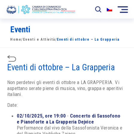
Eventi
La Camera
Home
/
Eventi e Attività
/
Eventi di ottobre – La Grapperia
News
Eventi
Eventi di ottobre – La Grapperia
Sviluppo Mercato
Non perdetevi gli eventi di ottobre a LA GRAPPERIA. Vi
Soci
aspettano serate piene di musica, vino, grappa e aperitivi
italiani.
Partner
Date:
Progetti
02/10/2025, ore 19:00
-
Concerto di Sassofono
e Pianoforte a La Grapperia Dejvice
Area riservata
Performance dal vivo della Sassofonista Veronica e
del Pianista Vojtěcha Zajace