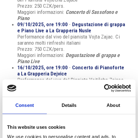
Prezzo: 250 CZK/pers.
Maggiori informazioni:
Concerto di Sassofono e
Piano
09/10/2025, ore 19:00
-
Degustazione di grappa
e Piano Live a La Grapperia Nusle
Performance dal vivo del pianista Vojta Zajac. Ci
saranno molti rinfreshi italiani
Prezzo: 750 CZK/pers.
Maggiori informazioni:
Degustazione di grappa e
Piano Live
16/10/2025, ore 19:00
-
Concerto di Pianoforte
a La Grapperia Dejvice
Performance dal vivo del Pianista Vojtěcha Zajace
Prezzo: 100 CZK/pers.
Maggiori informazioni:
Concerto di Piano
23/10/2025, ore 19:00
-
Degustazione di vino
Cantina Cignomoro (Puglia)
Consent
Details
About
Vi invitiamo a una degustazione guidata per
scoprire la magia della Puglia
Prezzo: 990 CZK/pers.
This website uses cookies
Maggiori informazioni:
Degustazione di vino
Cignomoro
We use cookies to personalise content and ads, to