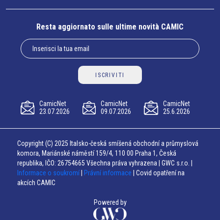
Resta aggiornato sulle ultime novità CAMIC
ISCRIVITI
CamicNet
CamicNet
CamicNet
23.07.2026
09.07.2026
25.6.2026
Copyright (C) 2025 Italsko-česká smíšená obchodní a průmyslová
komora, Mariánské náměstí 159/4, 110 00 Praha 1, Česká
republika, IČO: 26754665 Všechna práva vyhrazena | GWC s.r.o. |
Informace o soukromí
|
Právní informace
| Covid opatření na
akcích CAMIC
Powered by