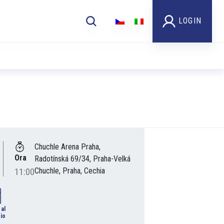
LOGIN
Chuchle Arena Praha,
Ora
Radotínská 69/34, Praha-Velká
Chuchle, Praha, Cechia
11:00
 al
io