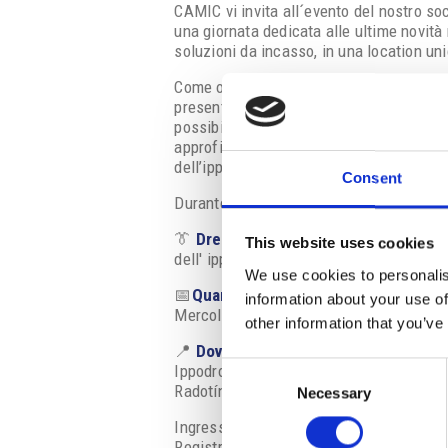
CAMIC vi invita all´evento del nostro so
una giornata dedicata alle ultime novità 
soluzioni da incasso, in una location un
Come ogni anno, saranno presenti i princ
presenteranno le novità introdotte sul m
possibile assistere a dimostrazioni dal v
approfittare di offerte speciali e parteci
dell’ippodromo.
Consent
Durante la giornata saranno disponibili bu
👔
Dress code:
abbigliamento informale;
This website uses cookies
dell' ippodromo è consigliato anche abb
We use cookies to personalis
📅
Quando
:
information about your use of
Mercoledì 3 giugno 2026, dalle ore 11:00
other information that you’ve
📍
Dove
:
Ippodromo Velká Chuchle
Consent
Radotínská 69/34, Praha 5 – Velká Chuc
Necessary
Selection
Ingresso gratuito per i soci CAMIC
Registrazione obbligatoria presso: