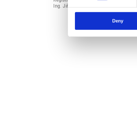
Ing. Jiří Svoboda –
svoboda@favia.cz
Deny