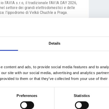
cio FAVIA s.r.o, il tradizionale FAVIA DAY 2026,
nel settore dei grandi elettrodomestici e delle
ica: l’ippodromo di Velká Chuchle a Praga.
ipali produttori di elettrodomestici che
ercato ceco per il 2026. Durante l’evento sarà
ivo, incontrare i rappresentanti dei marchi,
pare alle attività organizzate nell’area
Details
ffet, intrattenimento e attività collaterali.
 in caso di partecipazione alle attività nell’area
igliamento sportivo.
e content and ads, to provide social media features and to analy
 our site with our social media, advertising and analytics partn
 provided to them or that they’ve collected from your use of their
hle
Preferences
Statistics