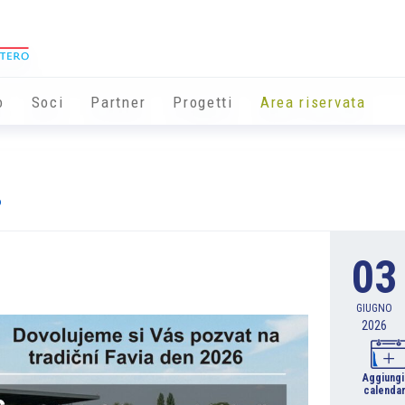
o
Soci
Partner
Progetti
Area riservata
6
03
GIUGNO
2026
Aggiungi
calendar