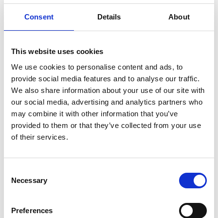
dell'evento.
Consent
Details
About
Data
: 16-17 settembre 2024
Luogo
: Complesso del Gasometro Ostiense, via del
Commercio 9, Roma
This website uses cookies
Per maggiori informazioni ed
We use cookies to personalise content and ads, to
iscrizioni:
www.lazioinnova.it/greentech-global-
provide social media features and to analyse our traffic.
forum
We also share information about your use of our site with
our social media, advertising and analytics partners who
may combine it with other information that you’ve
provided to them or that they’ve collected from your use
of their services.
Consent
Necessary
Selection
Preferences