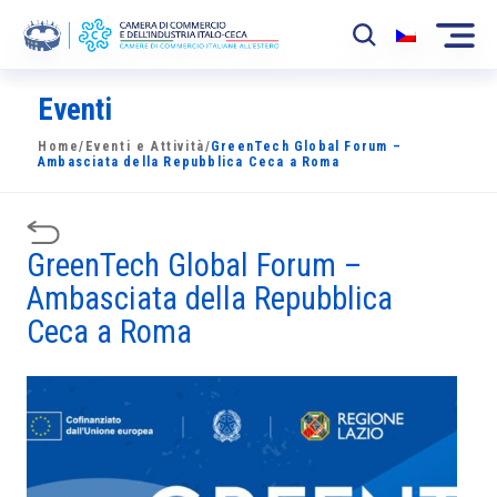
Eventi
La Camera
Home
/
Eventi e Attività
/
GreenTech Global Forum –
News
Ambasciata della Repubblica Ceca a Roma
Eventi
GreenTech Global Forum –
Sviluppo Mercato
Ambasciata della Repubblica
Soci
Ceca a Roma
Partner
Progetti
Area riservata