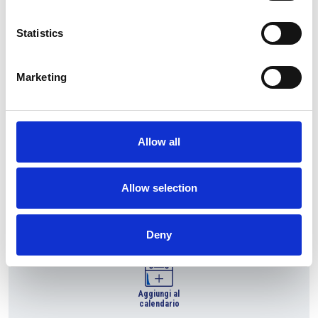
Statistics
Marketing
Allow all
https://www.lazioinnova.it/greentech-global-forum/
Allow selection
16
Via del Commercio, 9, Roma,
Ora
RM, Italia
09:00 -
Deny
18:00
SETTEMBRE
2024
Aggiungi al
calendario