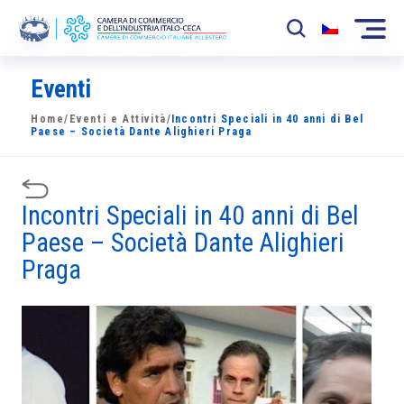
Eventi
La Camera
Home
/
Eventi e Attività
/
Incontri Speciali in 40 anni di Bel
News
Paese – Società Dante Alighieri Praga
Eventi
Incontri Speciali in 40 anni di Bel
Sviluppo Mercato
Paese – Società Dante Alighieri
Soci
Praga
Partner
Progetti
Area riservata