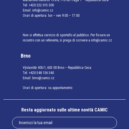
Mariánské náměstí 159/4, 110 00 Praga 1 – Repubblica Ceca
Tel:
+420 222 015 300
Email:
info@camic.cz
Orari di apertura: lun – ven 9:00 – 17:00
Non si effettua servizio di sportello al pubblico. Per fissare un
incontro con un referente, si prega di scrivere a info@camic.cz
Brno
Výstaviště 405/1, 603 00 Brno – Repubblica Ceca
Tel:
+420 548 136 340
Email:
brno@camic.cz
Orari di apertura: su appuntamento
Resta aggiornato sulle ultime novità CAMIC