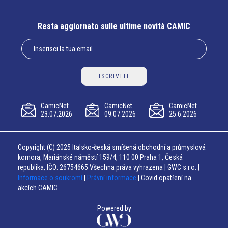
Resta aggiornato sulle ultime novità CAMIC
ISCRIVITI
CamicNet
CamicNet
CamicNet
23.07.2026
09.07.2026
25.6.2026
Copyright (C) 2025 Italsko-česká smíšená obchodní a průmyslová
komora, Mariánské náměstí 159/4, 110 00 Praha 1, Česká
republika, IČO: 26754665 Všechna práva vyhrazena | GWC s.r.o. |
Informace o soukromí
|
Právní informace
| Covid opatření na
akcích CAMIC
Powered by