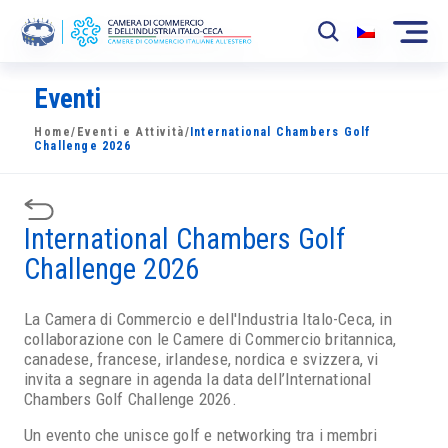
Eventi
La Camera
Home
/
Eventi e Attività
/
International Chambers Golf
News
Challenge 2026
Eventi
International Chambers Golf
Sviluppo Mercato
Challenge 2026
Soci
La Camera di Commercio e dell'Industria Italo-Ceca, in
Partner
collaborazione con le Camere di Commercio britannica,
canadese, francese, irlandese, nordica e svizzera, vi
Progetti
invita a segnare in agenda la data dell’International
Chambers Golf Challenge 2026.
Area riservata
Un evento che unisce golf e networking tra i membri