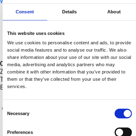
www.ambpraga.esteri.it
Consent
Details
About
This website uses cookies
We use cookies to personalise content and ads, to provide
social media features and to analyse our traffic. We also
share information about your use of our site with our social
Consolato onorario d’Italia a Brno
media, advertising and analytics partners who may
Zelný trh 331/13, 602 00 Brno
combine it with other information that you’ve provided to
Tel: +420 548 136 340
them or that they’ve collected from your use of their
Email:
info@consolatobrno.cz
services.
Consent
Necessary
Selection
Preferences