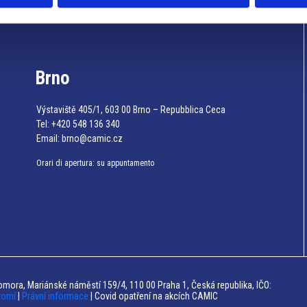
Info utili
Brno
Výstaviště 405/1, 603 00 Brno – Repubblica Ceca
Tel:
+420 548 136 340
Email:
brno@camic.cz
Orari di apertura: su appuntamento
mora, Mariánské náměstí 159/4, 110 00 Praha 1, Česká republika, IČO:
romí
|
Právní informace
| Covid opatření na akcích CAMIC