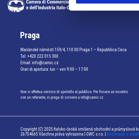
Praga
Mariánské náměstí 159/4, 110 00 Praga 1 – Repubblica Ceca
Tel:
+420 222 015 300
Email:
info@camic.cz
Orari di apertura: lun – ven 9:00 – 17:00
Non si effettua servizio di sportello al pubblico. Per fissare un incontro
con un referente, si prega di scrivere a info@camic.cz
Copyright (C) 2025 Italsko-česká smíšená obchodní a průmyslová ko
26754665 Všechna práva vyhrazena | GWC s.r.o. |
Informace o souk