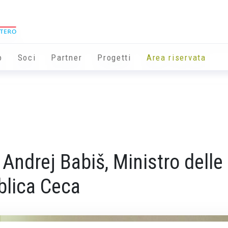
o
Soci
Partner
Progetti
Area riservata
 Andrej Babiš, Ministro delle
blica Ceca