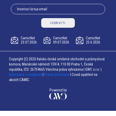
ISCRIVITI
CamicNet
CamicNet
CamicNet
23.07.2026
09.07.2026
25.6.2026
Copyright (C) 2025 Italsko-česká smíšená obchodní a průmyslová
komora, Mariánské náměstí 159/4, 110 00 Praha 1, Česká
republika, IČO: 26754665 Všechna práva vyhrazena | GWC s.r.o. |
Informace o soukromí
|
Právní informace
| Covid opatření na
akcích CAMIC
Powered by