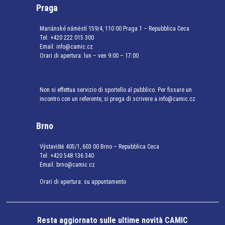
Praga
Mariánské náměstí 159/4, 110 00 Praga 1 – Repubblica Ceca
Tel:
+420 222 015 300
Email:
info@camic.cz
Orari di apertura: lun – ven 9:00 – 17:00
Non si effettua servizio di sportello al pubblico. Per fissare un
incontro con un referente, si prega di scrivere a info@camic.cz
Brno
Výstaviště 405/1, 603 00 Brno – Repubblica Ceca
Tel:
+420 548 136 340
Email:
brno@camic.cz
Orari di apertura: su appuntamento
Resta aggiornato sulle ultime novità CAMIC