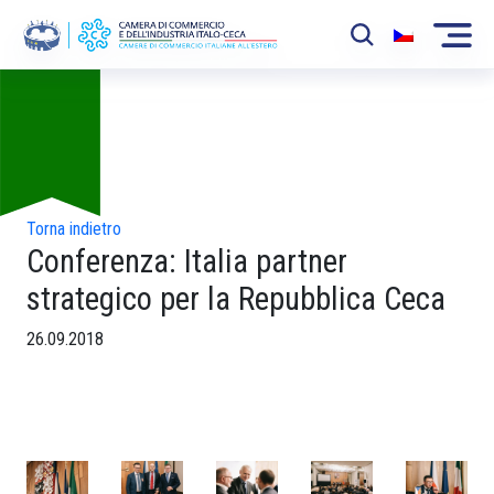
Foto
La Camera
News
Eventi
Torna indietro
Conferenza: Italia partner
Sviluppo Mercato
strategico per la Repubblica Ceca
Soci
26.09.2018
Partner
Progetti
Area riservata