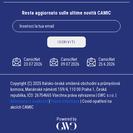
Resta aggiornato sulle ultime novità CAMIC
ISCRIVITI
CamicNet
CamicNet
CamicNet
23.07.2026
09.07.2026
25.6.2026
Copyright (C) 2025 Italsko-česká smíšená obchodní a průmyslová
komora, Mariánské náměstí 159/4, 110 00 Praha 1, Česká
republika, IČO: 26754665 Všechna práva vyhrazena | GWC s.r.o. |
Informace o soukromí
|
Právní informace
| Covid opatření na
akcích CAMIC
Powered by