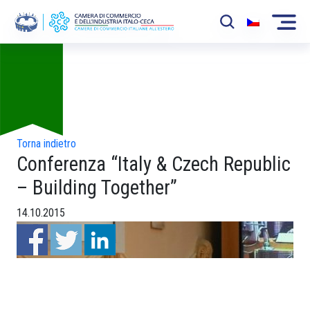
Foto
La Camera
News
Eventi
Torna indietro
Conferenza “Italy & Czech Republic
Sviluppo Mercato
– Building Together”
Soci
14.10.2015
Partner
Progetti
Area riservata