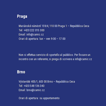
Praga
Mariánské náměstí 159/4, 110 00 Praga 1 – Repubblica Ceca
Tel:
+420 222 015 300
Email:
info@camic.cz
Orari di apertura: lun – ven 9:00 – 17:00
Non si effettua servizio di sportello al pubblico. Per fissare un
incontro con un referente, si prega di scrivere a info@camic.cz
Brno
Výstaviště 405/1, 603 00 Brno – Repubblica Ceca
Tel:
+420 548 136 340
Email:
brno@camic.cz
Orari di apertura: su appuntamento