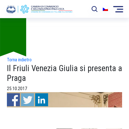
Foto
La Camera
News
Eventi
Torna indietro
Il Friuli Venezia Giulia si presenta a
Sviluppo Mercato
Praga
Soci
25.10.2017
Partner
Progetti
Area riservata