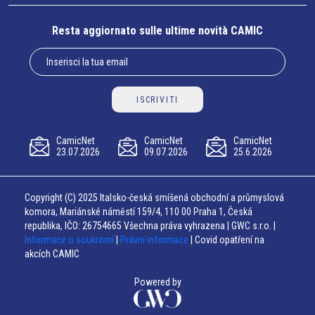
Resta aggiornato sulle ultime novità CAMIC
ISCRIVITI
CamicNet
CamicNet
CamicNet
23.07.2026
09.07.2026
25.6.2026
Copyright (C) 2025 Italsko-česká smíšená obchodní a průmyslová
komora, Mariánské náměstí 159/4, 110 00 Praha 1, Česká
republika, IČO: 26754665 Všechna práva vyhrazena | GWC s.r.o. |
Informace o soukromí
|
Právní informace
| Covid opatření na
akcích CAMIC
Powered by