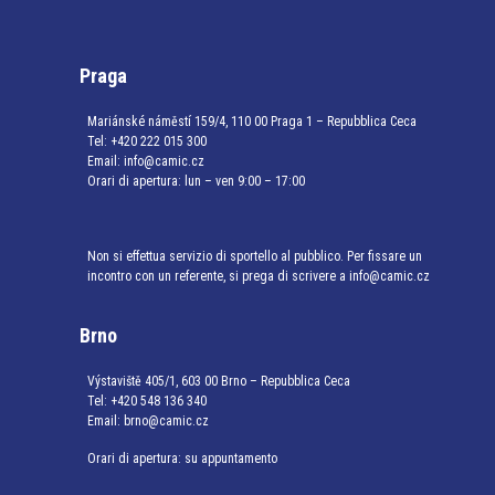
Praga
Mariánské náměstí 159/4, 110 00 Praga 1 – Repubblica Ceca
Tel:
+420 222 015 300
Email:
info@camic.cz
Orari di apertura: lun – ven 9:00 – 17:00
Non si effettua servizio di sportello al pubblico. Per fissare un
incontro con un referente, si prega di scrivere a info@camic.cz
Brno
Výstaviště 405/1, 603 00 Brno – Repubblica Ceca
Tel:
+420 548 136 340
Email:
brno@camic.cz
Orari di apertura: su appuntamento