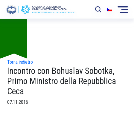
Foto
La Camera
News
Eventi
Torna indietro
Incontro con Bohuslav Sobotka,
Sviluppo Mercato
Primo Ministro della Repubblica
Soci
Ceca
Partner
07.11.2016
Progetti
Area riservata