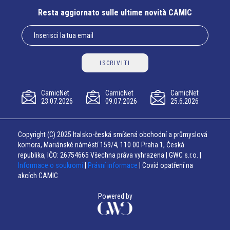
Resta aggiornato sulle ultime novità CAMIC
ISCRIVITI
CamicNet
CamicNet
CamicNet
23.07.2026
09.07.2026
25.6.2026
Copyright (C) 2025 Italsko-česká smíšená obchodní a průmyslová
komora, Mariánské náměstí 159/4, 110 00 Praha 1, Česká
republika, IČO: 26754665 Všechna práva vyhrazena | GWC s.r.o. |
Informace o soukromí
|
Právní informace
| Covid opatření na
akcích CAMIC
Powered by