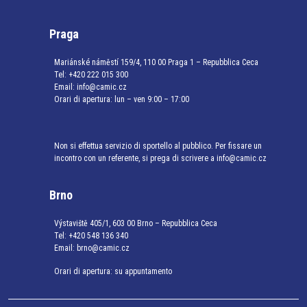
Praga
Mariánské náměstí 159/4, 110 00 Praga 1 – Repubblica Ceca
Tel:
+420 222 015 300
Email:
info@camic.cz
Orari di apertura: lun – ven 9:00 – 17:00
Non si effettua servizio di sportello al pubblico. Per fissare un
incontro con un referente, si prega di scrivere a info@camic.cz
Brno
Výstaviště 405/1, 603 00 Brno – Repubblica Ceca
Tel:
+420 548 136 340
Email:
brno@camic.cz
Orari di apertura: su appuntamento