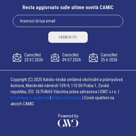
Resta aggiornato sulle ultime novità CAMIC
ISCRIVITI
CamicNet
CamicNet
CamicNet
23.07.2026
09.07.2026
25.6.2026
Copyright (C) 2025 Italsko-česká smíšená obchodní a průmyslová
komora, Mariánské náměstí 159/4, 110 00 Praha 1, Česká
republika, IČO: 26754665 Všechna práva vyhrazena | GWC s.r.o. |
Informace o soukromí
|
Právní informace
| Covid opatření na
akcích CAMIC
Powered by