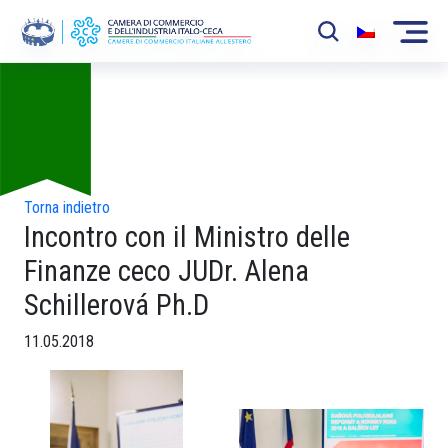
Foto
La Camera
News
Eventi
Torna indietro
Incontro con il Ministro delle
Sviluppo Mercato
Finanze ceco JUDr. Alena
Soci
Schillerová Ph.D
Partner
11.05.2018
Progetti
Area riservata