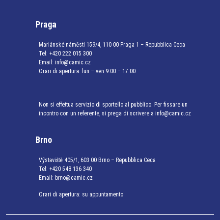
Praga
Mariánské náměstí 159/4, 110 00 Praga 1 – Repubblica Ceca
Tel:
+420 222 015 300
Email:
info@camic.cz
Orari di apertura: lun – ven 9:00 – 17:00
Non si effettua servizio di sportello al pubblico. Per fissare un
incontro con un referente, si prega di scrivere a info@camic.cz
Brno
Výstaviště 405/1, 603 00 Brno – Repubblica Ceca
Tel:
+420 548 136 340
Email:
brno@camic.cz
Orari di apertura: su appuntamento