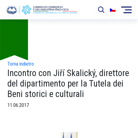
Foto
La Camera
News
Eventi
Torna indietro
Incontro con Jiří Skalický, direttore
Sviluppo Mercato
del dipartimento per la Tutela dei
Soci
Beni storici e culturali
Partner
11.06.2017
Progetti
Area riservata