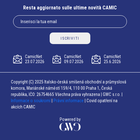
Resta aggiornato sulle ultime novità CAMIC
ISCRIVITI
CamicNet
CamicNet
CamicNet
23.07.2026
09.07.2026
25.6.2026
Copyright (C) 2025 Italsko-česká smíšená obchodní a průmyslová
komora, Mariánské náměstí 159/4, 110 00 Praha 1, Česká
republika, IČO: 26754665 Všechna práva vyhrazena | GWC s.r.o. |
Informace o soukromí
|
Právní informace
| Covid opatření na
akcích CAMIC
Powered by