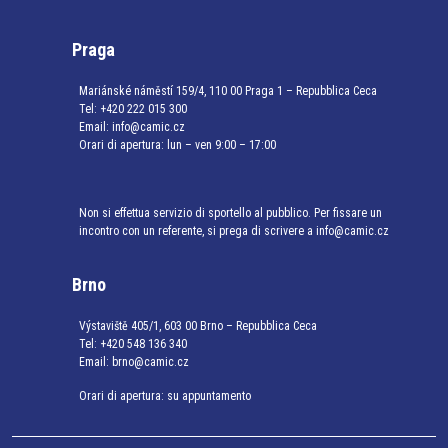
Praga
Mariánské náměstí 159/4, 110 00 Praga 1 – Repubblica Ceca
Tel:
+420 222 015 300
Email:
info@camic.cz
Orari di apertura: lun – ven 9:00 – 17:00
Non si effettua servizio di sportello al pubblico. Per fissare un
incontro con un referente, si prega di scrivere a info@camic.cz
Brno
Výstaviště 405/1, 603 00 Brno – Repubblica Ceca
Tel:
+420 548 136 340
Email:
brno@camic.cz
Orari di apertura: su appuntamento