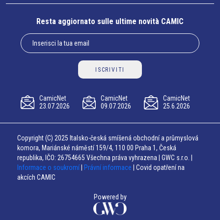
Resta aggiornato sulle ultime novità CAMIC
ISCRIVITI
CamicNet
CamicNet
CamicNet
23.07.2026
09.07.2026
25.6.2026
Copyright (C) 2025 Italsko-česká smíšená obchodní a průmyslová
komora, Mariánské náměstí 159/4, 110 00 Praha 1, Česká
republika, IČO: 26754665 Všechna práva vyhrazena | GWC s.r.o. |
Informace o soukromí
|
Právní informace
| Covid opatření na
akcích CAMIC
Powered by