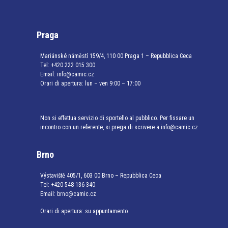
Praga
Mariánské náměstí 159/4, 110 00 Praga 1 – Repubblica Ceca
Tel:
+420 222 015 300
Email:
info@camic.cz
Orari di apertura: lun – ven 9:00 – 17:00
Non si effettua servizio di sportello al pubblico. Per fissare un
incontro con un referente, si prega di scrivere a info@camic.cz
Brno
Výstaviště 405/1, 603 00 Brno – Repubblica Ceca
Tel:
+420 548 136 340
Email:
brno@camic.cz
Orari di apertura: su appuntamento