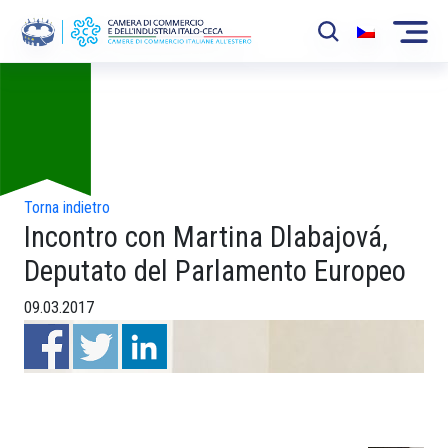
Foto
La Camera
News
Eventi
Torna indietro
Incontro con Martina Dlabajová,
Sviluppo Mercato
Deputato del Parlamento Europeo
Soci
09.03.2017
Partner
Progetti
Area riservata