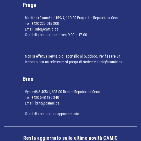
Praga
Mariánské náměstí 159/4, 110 00 Praga 1 – Repubblica Ceca
Tel:
+420 222 015 300
Email:
info@camic.cz
Orari di apertura: lun – ven 9:00 – 17:00
Non si effettua servizio di sportello al pubblico. Per fissare un
incontro con un referente, si prega di scrivere a info@camic.cz
Brno
Výstaviště 405/1, 603 00 Brno – Repubblica Ceca
Tel:
+420 548 136 340
Email:
brno@camic.cz
Orari di apertura: su appuntamento
Resta aggiornato sulle ultime novità CAMIC