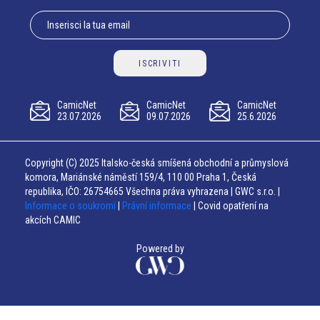
ISCRIVITI
CamicNet
CamicNet
CamicNet
23.07.2026
09.07.2026
25.6.2026
Copyright (C) 2025 Italsko-česká smíšená obchodní a průmyslová
komora, Mariánské náměstí 159/4, 110 00 Praha 1, Česká
republika, IČO: 26754665 Všechna práva vyhrazena | GWC s.r.o. |
Informace o soukromí
|
Právní informace
| Covid opatření na
akcích CAMIC
Powered by