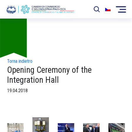
Foto
La Camera
News
Eventi
Torna indietro
Opening Ceremony of the
Sviluppo Mercato
Integration Hall
Soci
19.04.2018
Partner
Progetti
Area riservata