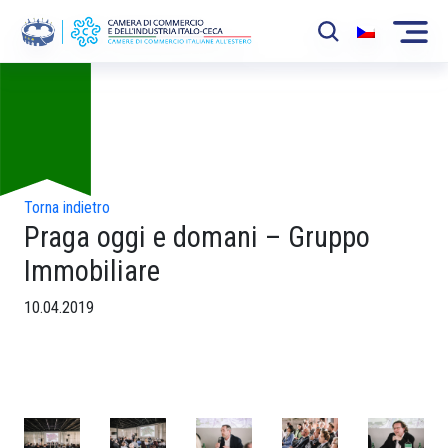
Foto
La Camera
News
Eventi
Torna indietro
Praga oggi e domani – Gruppo
Sviluppo Mercato
Immobiliare
Soci
10.04.2019
Partner
Progetti
Area riservata