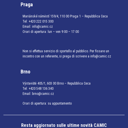
Praga
Mariánské náměstí 159/4, 110 00 Praga 1 – Repubblica Ceca
Tel:
+420 222 015 300
Email:
info@camic.cz
Orari di apertura: lun – ven 9:00 – 17:00
Non si effettua servizio di sportello al pubblico. Per fissare un
incontro con un referente, si prega di scrivere a info@camic.cz
Brno
Výstaviště 405/1, 603 00 Brno – Repubblica Ceca
Tel:
+420 548 136 340
Email:
brno@camic.cz
Orari di apertura: su appuntamento
Resta aggiornato sulle ultime novità CAMIC