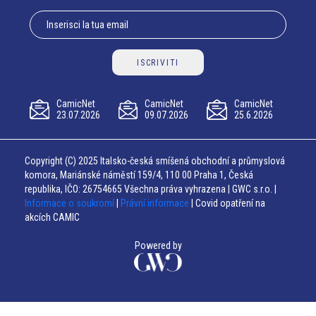
ISCRIVITI
CamicNet
CamicNet
CamicNet
23.07.2026
09.07.2026
25.6.2026
Copyright (C) 2025 Italsko-česká smíšená obchodní a průmyslová
komora, Mariánské náměstí 159/4, 110 00 Praha 1, Česká
republika, IČO: 26754665 Všechna práva vyhrazena | GWC s.r.o. |
Informace o soukromí
|
Právní informace
| Covid opatření na
akcích CAMIC
Powered by