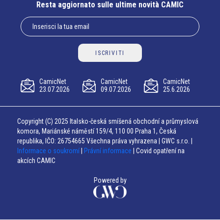
Resta aggiornato sulle ultime novità CAMIC
ISCRIVITI
CamicNet
CamicNet
CamicNet
23.07.2026
09.07.2026
25.6.2026
Copyright (C) 2025 Italsko-česká smíšená obchodní a průmyslová
komora, Mariánské náměstí 159/4, 110 00 Praha 1, Česká
republika, IČO: 26754665 Všechna práva vyhrazena | GWC s.r.o. |
Informace o soukromí
|
Právní informace
| Covid opatření na
akcích CAMIC
Powered by