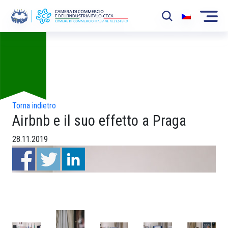
Foto
La Camera
News
Eventi
Torna indietro
Airbnb e il suo effetto a Praga
Sviluppo Mercato
28.11.2019
Soci
Partner
Progetti
Area riservata