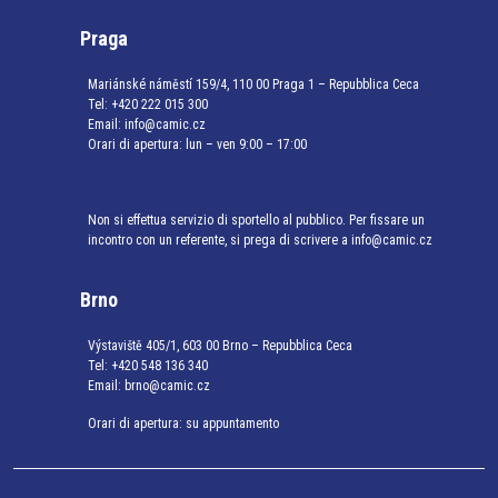
Praga
Mariánské náměstí 159/4, 110 00 Praga 1 – Repubblica Ceca
Tel:
+420 222 015 300
Email:
info@camic.cz
Orari di apertura: lun – ven 9:00 – 17:00
Non si effettua servizio di sportello al pubblico. Per fissare un
incontro con un referente, si prega di scrivere a info@camic.cz
Brno
Výstaviště 405/1, 603 00 Brno – Repubblica Ceca
Tel:
+420 548 136 340
Email:
brno@camic.cz
Orari di apertura: su appuntamento