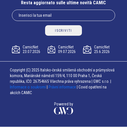
Resta aggiornato sulle ultime novità CAMIC
ISCRIVITI
CamicNet
CamicNet
CamicNet
23.07.2026
09.07.2026
25.6.2026
Copyright (C) 2025 Italsko-česká smíšená obchodní a průmyslová
komora, Mariánské náměstí 159/4, 110 00 Praha 1, Česká
republika, IČO: 26754665 Všechna práva vyhrazena | GWC s.r.o. |
Informace o soukromí
|
Právní informace
| Covid opatření na
akcích CAMIC
Powered by