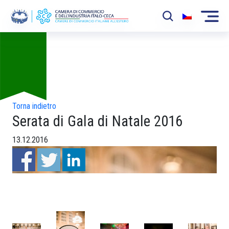
Foto
La Camera
News
Eventi
Torna indietro
Serata di Gala di Natale 2016
Sviluppo Mercato
13.12.2016
Soci
Partner
Progetti
Area riservata