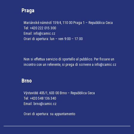
Praga
Mariánské náměstí 159/4, 110 00 Praga 1 – Repubblica Ceca
Tel:
+420 222 015 300
Email:
info@camic.cz
Orari di apertura: lun – ven 9:00 – 17:00
Non si effettua servizio di sportello al pubblico. Per fissare un
incontro con un referente, si prega di scrivere a info@camic.cz
Brno
Výstaviště 405/1, 603 00 Brno – Repubblica Ceca
Tel:
+420 548 136 340
Email:
brno@camic.cz
Orari di apertura: su appuntamento