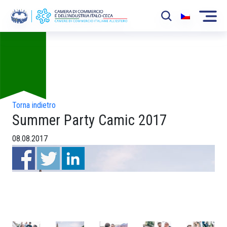
Foto
La Camera
News
Eventi
Torna indietro
Summer Party Camic 2017
Sviluppo Mercato
08.08.2017
Soci
Partner
Progetti
Area riservata