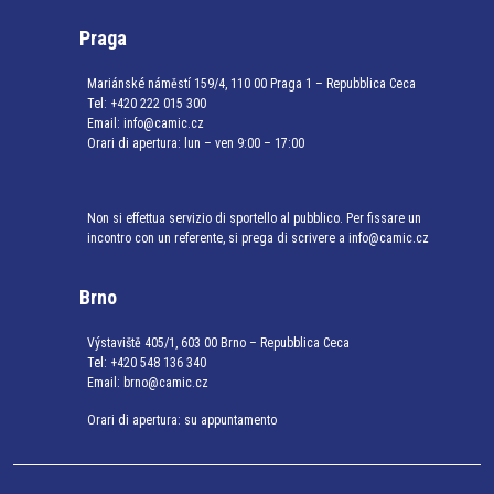
Praga
Mariánské náměstí 159/4, 110 00 Praga 1 – Repubblica Ceca
Tel:
+420 222 015 300
Email:
info@camic.cz
Orari di apertura: lun – ven 9:00 – 17:00
Non si effettua servizio di sportello al pubblico. Per fissare un
incontro con un referente, si prega di scrivere a info@camic.cz
Brno
Výstaviště 405/1, 603 00 Brno – Repubblica Ceca
Tel:
+420 548 136 340
Email:
brno@camic.cz
Orari di apertura: su appuntamento