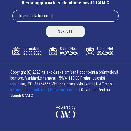
Resta aggiornato sulle ultime novità CAMIC
ISCRIVITI
CamicNet
CamicNet
CamicNet
23.07.2026
09.07.2026
25.6.2026
Copyright (C) 2025 Italsko-česká smíšená obchodní a průmyslová
komora, Mariánské náměstí 159/4, 110 00 Praha 1, Česká
republika, IČO: 26754665 Všechna práva vyhrazena | GWC s.r.o. |
Informace o soukromí
|
Právní informace
| Covid opatření na
akcích CAMIC
Powered by