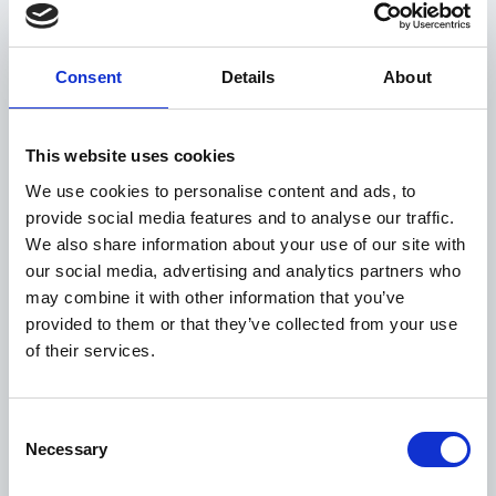
21 Luglio 2025
10% di sconto sui prodotti – La Grapperia/
Bevande.cz
Consent
Details
About
This website uses cookies
We use cookies to personalise content and ads, to
provide social media features and to analyse our traffic.
We also share information about your use of our site with
our social media, advertising and analytics partners who
may combine it with other information that you’ve
provided to them or that they’ve collected from your use
20 Luglio 2025
of their services.
Internet TV 30% di sconto – Telly TV
Consent
Necessary
Selection