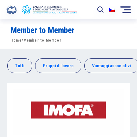
Member to Member
La Camera
Home
/Member to Member
News
Eventi
Tutti
Gruppi di lavoro
Vantaggi associativi
Sviluppo Mercato
Soci
Partner
Progetti
Area riservata