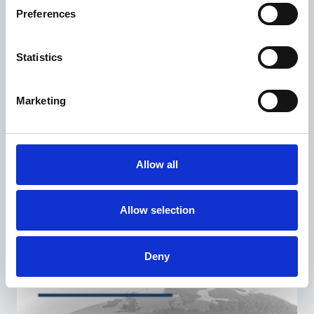
Preferences
Statistics
Marketing
15 Luglio 2025
10% di sconto + Transfer gratuito dall’aeroporto –
Hotel Liberty
Allow all
1
2
Allow selection
Deny