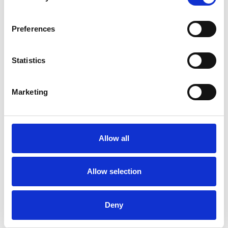
31 Luglio 2026
L’industriale ceco Michal Strnad acquisisce il
Preferences
14% di Pirelli
Camic e Soci
Statistics
Italia
Marketing
Allow all
Allow selection
Deny
La crescita dell’economia ceca ha raggiunto il