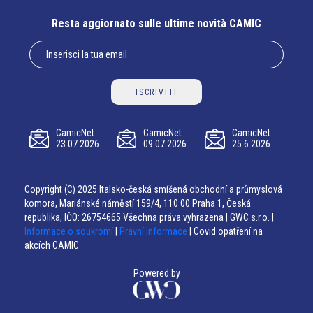
Resta aggiornato sulle ultime novità CAMIC
ISCRIVITI
CamicNet
CamicNet
CamicNet
23.07.2026
09.07.2026
25.6.2026
Copyright (C) 2025 Italsko-česká smíšená obchodní a průmyslová
komora, Mariánské náměstí 159/4, 110 00 Praha 1, Česká
republika, IČO: 26754665 Všechna práva vyhrazena | GWC s.r.o. |
Informace o soukromí
|
Právní informace
| Covid opatření na
akcích CAMIC
Powered by