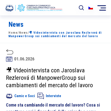
News
La Camera
Home
/
News
/
🎥 Videointervista con Jaroslava Rezlerová di
News
ManpowerGroup sui cambiamenti del mercato del lavoro
Eventi
Sviluppo Mercato
01.06.2026
Soci
🎥 Videointervista con Jaroslava
Rezlerová di ManpowerGroup sui
Partner
cambiamenti del mercato del lavoro
Progetti
Camic e Soci
Interviste
Area riservata
Come sta cambiando il mercato del lavoro? Cosa si