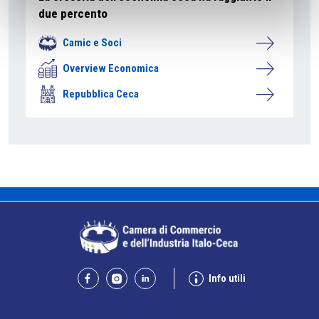
due percento
Camic e Soci
Overview Economica
Repubblica Ceca
Info utili