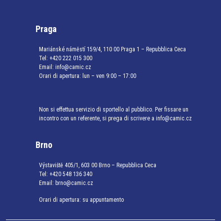
Praga
Mariánské náměstí 159/4, 110 00 Praga 1 – Repubblica Ceca
Tel:
+420 222 015 300
Email:
info@camic.cz
Orari di apertura: lun – ven 9:00 – 17:00
Non si effettua servizio di sportello al pubblico. Per fissare un
incontro con un referente, si prega di scrivere a info@camic.cz
Brno
Výstaviště 405/1, 603 00 Brno – Repubblica Ceca
Tel:
+420 548 136 340
Email:
brno@camic.cz
Orari di apertura: su appuntamento