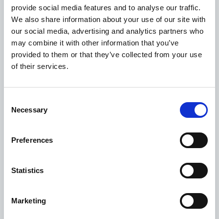
provide social media features and to analyse our traffic.
Repubblica Ceca
We also share information about your use of our site with
our social media, advertising and analytics partners who
may combine it with other information that you’ve
provided to them or that they’ve collected from your use
of their services.
Consent
Necessary
Selection
6 Agosto 2026
Preferences
Modifica del’utilizzo del gettito dai permessi a
emettere
Statistics
Repubblica Ceca
Marketing