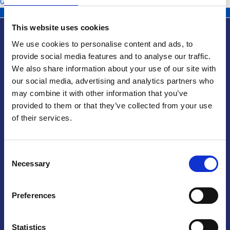
Collegio dei Probiviri
This website uses cookies
We use cookies to personalise content and ads, to
provide social media features and to analyse our traffic.
We also share information about your use of our site with
Info utili
our social media, advertising and analytics partners who
may combine it with other information that you’ve
provided to them or that they’ve collected from your use
of their services.
Praga
Consent
Mariánské náměstí 159/4, 110 00 Praga 1 – Repubblica Ceca
Necessary
Tel:
+420 222 015 300
Selection
Email:
info@camic.cz
Orari di apertura: lun – ven 9:00 – 17:00
Preferences
Non si effettua servizio di sportello al pubblico. Per fissare un
incontro con un referente, si prega di scrivere a info@camic.cz
Statistics