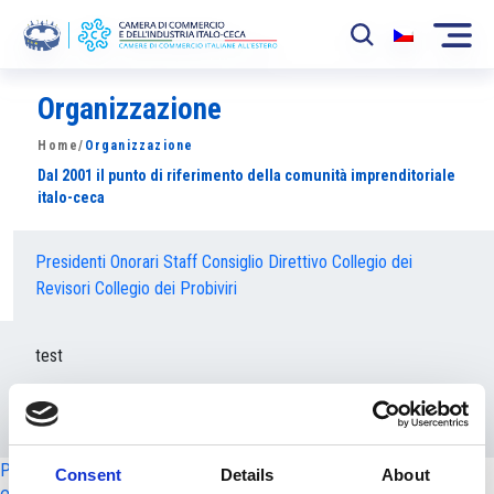
Organizzazione
La Camera
Home
/
Organizzazione
News
Dal 2001 il punto di riferimento della comunità imprenditoriale
italo-ceca
Eventi
Sviluppo Mercato
Presidenti Onorari
Staff
Consiglio Direttivo
Collegio dei
Revisori
Collegio dei Probiviri
Soci
test
Partner
Progetti
Area riservata
Presidenti Onorari
Staff
Consiglio Direttivo
Collegio dei Revisori
Consent
Details
About