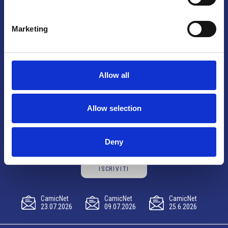
Brno
Marketing
Výstaviště 405/1, 603 00 Brno – Repubblica Ceca
Tel:
+420 548 136 340
Email:
brno@camic.cz
Allow all
Orari di apertura: su appuntamento
Allow selection
Resta aggiornato sulle ultime novità CAMIC
Deny
ISCRIVITI
CamicNet
CamicNet
CamicNet
23.07.2026
09.07.2026
25.6.2026