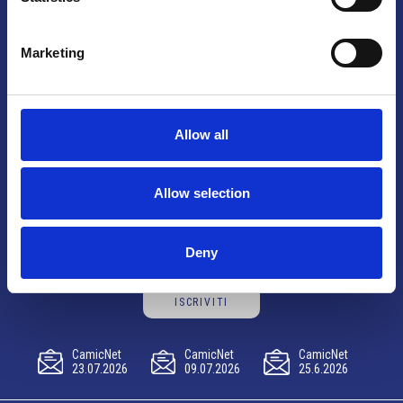
Brno
Marketing
Výstaviště 405/1, 603 00 Brno – Repubblica Ceca
Tel:
+420 548 136 340
Email:
brno@camic.cz
Allow all
Orari di apertura: su appuntamento
Allow selection
Resta aggiornato sulle ultime novità CAMIC
Deny
ISCRIVITI
CamicNet
CamicNet
CamicNet
23.07.2026
09.07.2026
25.6.2026