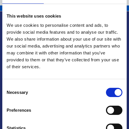
This website uses cookies
We use cookies to personalise content and ads, to
provide social media features and to analyse our traffic.
We also share information about your use of our site with
Info utili
our social media, advertising and analytics partners who
may combine it with other information that you’ve
provided to them or that they’ve collected from your use
of their services.
Praga
Consent
Mariánské náměstí 159/4, 110 00 Praga 1 – Repubblica Ceca
Necessary
Tel:
+420 222 015 300
Selection
Email:
info@camic.cz
Orari di apertura: lun – ven 9:00 – 17:00
Preferences
Non si effettua servizio di sportello al pubblico. Per fissare un
Statistics
incontro con un referente, si prega di scrivere a info@camic.cz