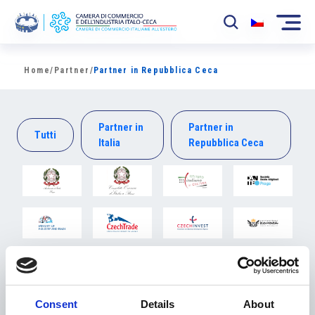
La Camera
Home
/
Partner
/
Partner in Repubblica Ceca
News
Partner in
Partner in
Eventi
Tutti
Italia
Repubblica Ceca
Sviluppo Mercato
Soci
Partner
1
2
Avanti »
Progetti
Area riservata
Consent
Details
About