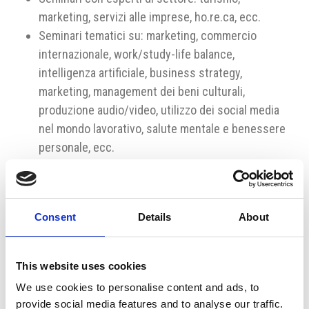
marketing, servizi alle imprese, ho.re.ca, ecc.
Seminari tematici su: marketing, commercio
internazionale, work/study-life balance,
intelligenza artificiale, business strategy,
marketing, management dei beni culturali,
produzione audio/video, utilizzo dei social media
nel mondo lavorativo, salute mentale e benessere
personale, ecc.
Workshop di Business English:
Mondo del lavoro e orientamento professionale
Consent
Details
About
Creare il CV, la pagina Linkedin e come sostenere
un colloquio di lavoro all’estero
Terminologia settoriale
This website uses cookies
We use cookies to personalise content and ads, to
Programmi su misura per scuole con orientamenti
provide social media features and to analyse our traffic.