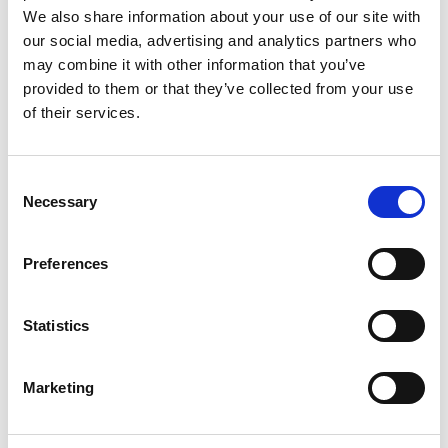
specifici, con focus su:
We also share information about your use of our site with
our social media, advertising and analytics partners who
Economia e Diritto
may combine it with other information that you’ve
Architettura e Ambiente
provided to them or that they’ve collected from your use
Audiovisivo e Multimedia
of their services.
Marketing territoriale e Turismo
Lingue
Green & Smart City
Consent
Necessary
Selection
Arti figurative
Arte della moda
Metallo e ceramica
Preferences
Arte dell’arredamento e del legno
Non c’è il vostro percorso? Scrivici e saremo felici
Statistics
di studiare il programma giusti per i vostri
studenti!
Marketing
Attività Culturali e Interdisciplinari