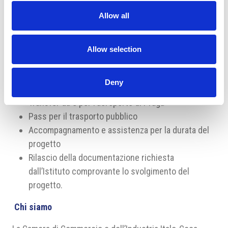
Praga nel Ventesimo secolo: percorsi educativi
Allow all
guidati in italiano attraverso i luoghi della Storia
Escursioni didattiche in Boemia Centrale
Allow selection
Servizi di supporto logistico e organizzativo:
Alloggio
Deny
Vitto
Transfer da e per l’aeroporto di Praga
Pass per il trasporto pubblico
Accompagnamento e assistenza per la durata del
progetto
Rilascio della documentazione richiesta
dall’Istituto comprovante lo svolgimento del
progetto.
Chi siamo