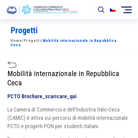
Progetti
La Camera
Home
/
Progetti
/
Mobilità internazionale in Repubblica
News
Ceca
Eventi
Sviluppo Mercato
Mobilità internazionale in Repubblica
Ceca
Soci
PCTO Brochure_scaricare_qui
Partner
La Camera di Commercio e dell’Industria Italo-Ceca
Progetti
(CAMIC) è attiva sui percorsi di mobilità internazionale
PCTO e progetti PON per studenti italiani.
Area riservata