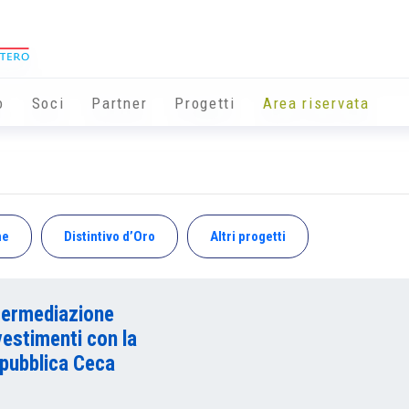
o
Soci
Partner
Progetti
Area riservata
ne
Distintivo d’Oro
Altri progetti
termediazione
vestimenti con la
pubblica Ceca