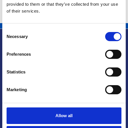
10.03.2012
provided to them or that they’ve collected from your use
of their services.
Consent
Necessary
Selection
Preferences
Info utili
Statistics
Marketing
Praga
Mariánské náměstí 159/4, 110 00 Praga 1 – Repubblica Ceca
Tel:
+420 222 015 300
Email:
info@camic.cz
Allow all
Orari di apertura: lun – ven 9:00 – 17:00