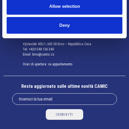
Allow selection
Non si effettua servizio di sportello al pubblico. Per fissare un
incontro con un referente, si prega di scrivere a info@camic.cz
Deny
Brno
Výstaviště 405/1, 603 00 Brno – Repubblica Ceca
Tel:
+420 548 136 340
Email:
brno@camic.cz
Orari di apertura: su appuntamento
Resta aggiornato sulle ultime novità CAMIC
ISCRIVITI