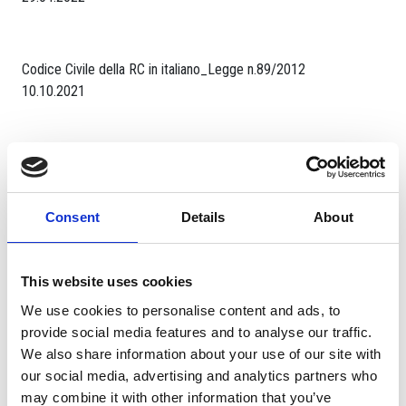
Codice Civile della RC in italiano_Legge n.89/2012
10.10.2021
Legge ceca sui titolari effettivi – traduzione in italiano per i Soci
CAMIC
10.03.2021
Consent
Details
About
Regolamento edilizio Praga capitale
This website uses cookies
07.11.2016
We use cookies to personalise content and ads, to
provide social media features and to analyse our traffic.
We also share information about your use of our site with
Codice commerciale della RC in italiano_Legge delle società
our social media, advertising and analytics partners who
n.90/2012
may combine it with other information that you’ve