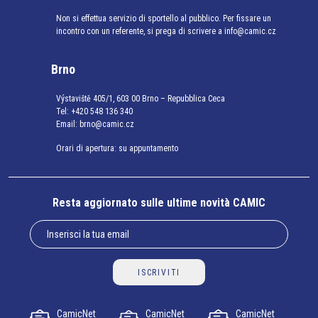
Non si effettua servizio di sportello al pubblico. Per fissare un
incontro con un referente, si prega di scrivere a info@camic.cz
Brno
Výstaviště 405/1, 603 00 Brno – Repubblica Ceca
Tel:
+420 548 136 340
Email:
brno@camic.cz
Orari di apertura: su appuntamento
Resta aggiornato sulle ultime novità CAMIC
ISCRIVITI
CamicNet
CamicNet
CamicNet