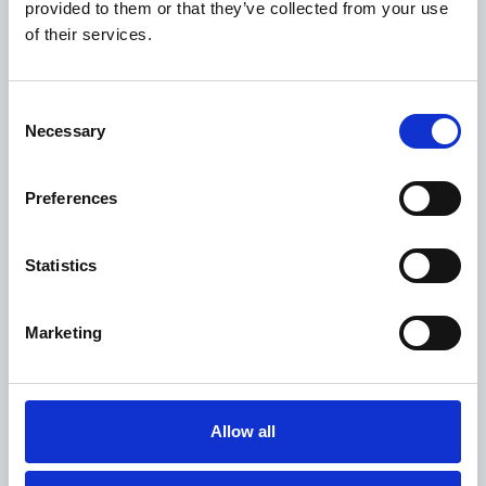
provided to them or that they’ve collected from your use
kancelář
of their services.
Dettagli
Consent
Necessary
Selection
VENUSE FISEROVA S.R.O.
Preferences
Statistics
Dettagli
Marketing
V-KMV a.s.
Allow all
Dettagli