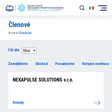
Členové
Komora
Home
/
Členové
News
Události
Filt dle
Rozvoj Trhu
Zemědělství
Obchod
Poradenství
Veřejné instituce
Členové
NEXAPULSE SOLUTIONS s.r.o.
Partneři
​​Projekty
Detaily
Členská sekce