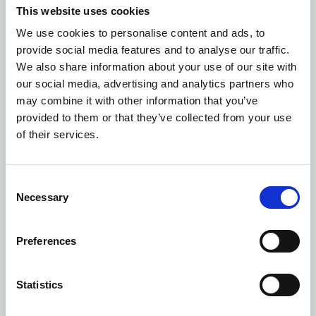
This website uses cookies
SCUDERIA MC PRAHA a.s.
We use cookies to personalise content and ads, to
provide social media features and to analyse our traffic.
We also share information about your use of our site with
our social media, advertising and analytics partners who
Detaily
may combine it with other information that you’ve
provided to them or that they’ve collected from your use
of their services.
LOMBRELLOITALIANO (RICCIO PIERPAOLO)
Consent
Necessary
Selection
Detaily
Preferences
ČESKÁ SPOŘITELNA a.s.
Statistics