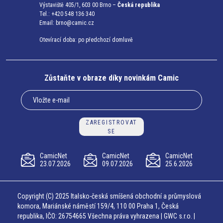
Výstaviště 405/1, 603 00 Brno –
Česká republika
Tel.: +420 548 136 340
Email:
brno@camic.cz
Otevírací doba: po předchozí domluvě
Zůstaňte v obraze díky novinkám Camic
ZAREGISTROVAT
SE
CamicNet
CamicNet
CamicNet
23.07.2026
09.07.2026
25.6.2026
Copyright (C) 2025 Italsko-česká smíšená obchodní a průmyslová
komora, Mariánské náměstí 159/4, 110 00 Praha 1, Česká
republika, IČO: 26754665 Všechna práva vyhrazena | GWC s.r.o. |