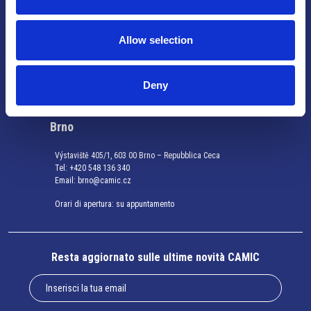
Tel:
+420 222 015 300
Email:
info@camic.cz
Orari di apertura: lun – ven 9:00 – 17:00
Allow selection
Non si effettua servizio di sportello al pubblico. Per fissare un
Deny
incontro con un referente, si prega di scrivere a info@camic.cz
Brno
Výstaviště 405/1, 603 00 Brno – Repubblica Ceca
Tel:
+420 548 136 340
Email:
brno@camic.cz
Orari di apertura: su appuntamento
Resta aggiornato sulle ultime novità CAMIC