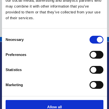
our social media, advertising and analytics partners who
Dettagli
may combine it with other information that you’ve
provided to them or that they’ve collected from your use
of their services.
1
2
Consent
Necessary
Selection
Preferences
Info utili
Statistics
Marketing
Praga
Mariánské náměstí 159/4, 110 00 Praga 1 – Repubblica Ceca
Allow all