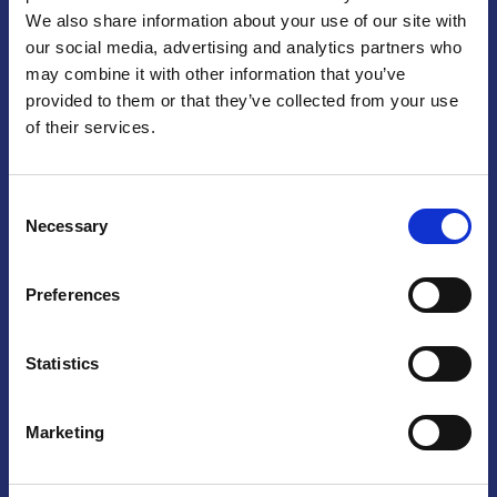
We also share information about your use of our site with
Praga
our social media, advertising and analytics partners who
may combine it with other information that you’ve
Mariánské náměstí 159/4, 110 00 Praga 1 – Repubblica Ceca
Tel:
+420 222 015 300
provided to them or that they’ve collected from your use
Email:
info@camic.cz
of their services.
Orari di apertura: lun – ven 9:00 – 17:00
Consent
Non si effettua servizio di sportello al pubblico. Per fissare un
Necessary
Selection
incontro con un referente, si prega di scrivere a info@camic.cz
Brno
Preferences
Výstaviště 405/1, 603 00 Brno – Repubblica Ceca
Tel:
+420 548 136 340
Statistics
Email:
brno@camic.cz
Orari di apertura: su appuntamento
Marketing