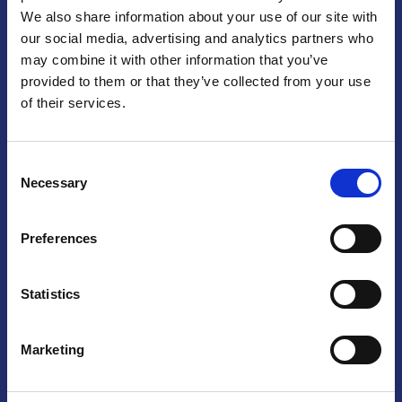
We also share information about your use of our site with
Praga
our social media, advertising and analytics partners who
may combine it with other information that you’ve
Mariánské náměstí 159/4, 110 00 Praga 1 – Repubblica Ceca
Tel:
+420 222 015 300
provided to them or that they’ve collected from your use
Email:
info@camic.cz
of their services.
Orari di apertura: lun – ven 9:00 – 17:00
Consent
Non si effettua servizio di sportello al pubblico. Per fissare un
Necessary
Selection
incontro con un referente, si prega di scrivere a info@camic.cz
Brno
Preferences
Výstaviště 405/1, 603 00 Brno – Repubblica Ceca
Tel:
+420 548 136 340
Statistics
Email:
brno@camic.cz
Orari di apertura: su appuntamento
Marketing